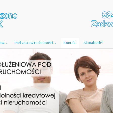
czone
K
taw
Pod zastaw ruchomości
Kontakt
Aktualności